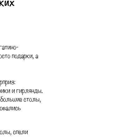
ских
гатино-
сто подарки, а
рприз:
рики и гирлянды.
 большие столы,
довались
олы, спели