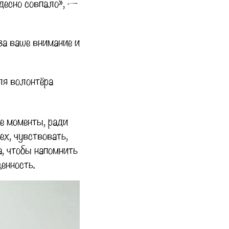
удесно совпало», —
за ваше внимание и
ля волонтёра
е моменты, ради
ех, чувствовать,
а, чтобы напомнить
енность.