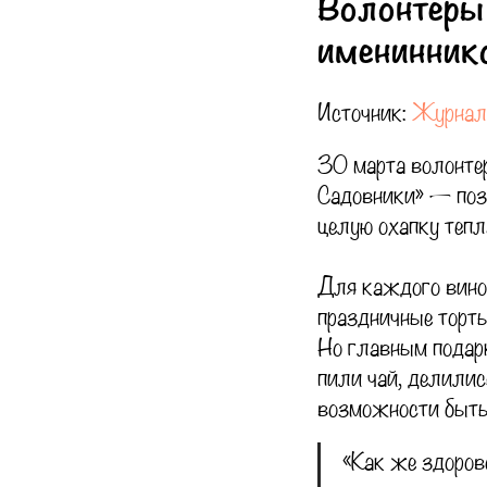
Волонтёры 
имениннико
Источник:
Журнал 
30 марта волонтер
Садовники» — позд
целую охапку тепл
Для каждого вино
праздничные торты
Но главным подарк
пили чай, делилис
возможности быть
«Как же здоров