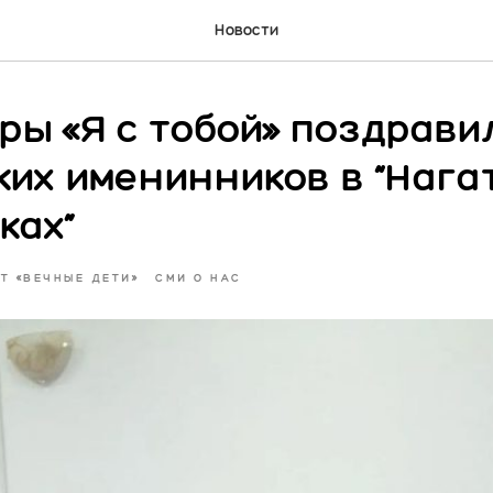
Новости
ры «Я с тобой» поздрави
ких именинников в “Нага
ках”
Т «ВЕЧНЫЕ ДЕТИ»
СМИ О НАС