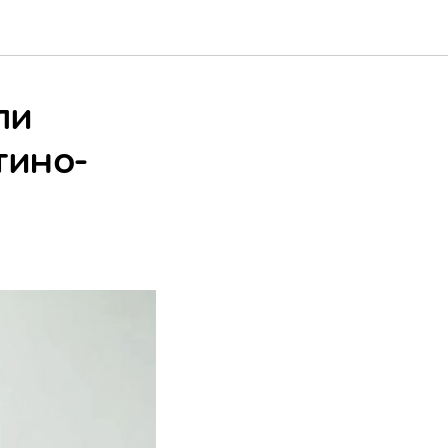
ли
тино-