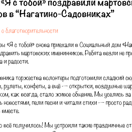
«Я с тобой» поздравили мартов
в в “Нагатино-Садовниках”
о благотворительности
ы «Я с тобой» снова приехали в Социальный дом «На
равить мартовских именинников. Ребята везли не про
а и радости.
вника торжества волонтеры подготовили сладкий сю
, рулеты, конфеты, а ещё — открытки, воздушные ша
ом, как всегда, стало живое общение. Мы уселись за
ь новостями, пели песни и читали стихи — просто ра
 вместе.
о всё получилось! Мы устроили такие праздничные ст